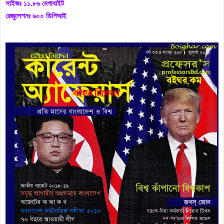
সাইজঃ ১১.৮৬ মেগাবাইট
রেজুলেশনঃ ৬০০ ডিপিআই