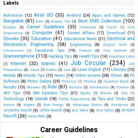
Labels
Airtel BD
(35)
Admission
(12)
Android
(24)
Apps and Games
(12)
Banglalink
(81)
Best SMS Collection
(100)
Bani
(5)
Beauty Tips
(2)
Career Guidelines
(35)
Blogger
(5)
Chemistry
(2)
Civil
Citycell
(1)
Computer
(47)
Current Affairs
(17)
Download
(11)
Engineering
(6)
Ebooks
(35)
Education
(41)
Electrical and
Educational News
(21)
Electronics Engineering
(58)
Engineering
(8)
English SmS
(3)
Facebook Tips
(19)
Feature
(5)
Free Internet
(7)
Entertainment
(1)
Grameenphone
(113)
Hacking Tips
(8)
Health Tips
(14)
Important Links
Job Circular
(234)
Internet
(32)
Islamic
(41)
(7)
Job
Learn English
(11)
Lifestyle
(10)
Preparation
(6)
Jokes
(7)
Kobita
(2)
Law
(5)
Mobile
(8)
Mobile Tips
(13)
News
(14)
Online Income
(28)
Others
(8)
PC
Software
(8)
Photo Gallery
(29)
Physics
(2)
Question Bank
(4)
Photoshop
(1)
Robi
(87)
Results
(13)
Reviews
(7)
Routine
(3)
Scholarship
(4)
Science
(3)
SEO Tips
(10)
SIM Operator Tips
(21)
Sports
(7)
Stories
(3)
Story
(1)
Technology
(18)
Teletalk
(18)
Tips and Tricks
(22)
Textile Engineering
(2)
Videos
(4)
Wapka
(2)
Web Design
(6)
Whatsapp Status
(4)
Wordpress
(3)
বাংলাদেশ
আর্ন্তজাতিক বিষয়াবলী
(9)
গাণিতিক বিষয়াবলী
(16)
জানা অজানা
(8)
বাংলা সাহিত্য
(8)
বিষয়াবলী
(59)
সাধারন বিজ্ঞান
(9)
Career Guidelines