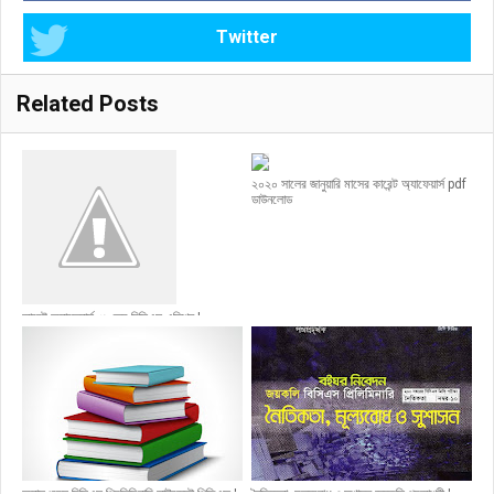
Twitter
Related Posts
২০২০ সালের জানুয়ারি মাসের কারেন্ট অ্যাফেয়ার্স pdf
ডাউনলোড
কারেন্ট অ্যাফেয়ার্স ৩৮ তম বিসিএস এডিশন |
Current Affairs 38th BCS Special