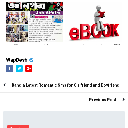
অ্যাসওরেন্স বিসিএস প্রিলিমিনারি ডাইজেস্ট পিডিএফ !
নৈতিকতা, মূল্যবোধ ও সুশাসন জয়কলি প্রকাশনী |
Assurance BCS preliminary Digest
Morality, Values & Good
PDF Free Download
Governance | Joykoly Prokashoni
PDF
ওরাকল বিসিএস জ্ঞানপত্র মে ২০১৮ | Oracle
প্রফেসর’স কারেন্ট অ্যাফেয়ার্স অক্টোবর ২০১৭ PDF
BCS Gyanpatra May 2018
File Download
WapDesh
Bangla Latest Romantic Sms for Girlfriend and Boyfriend
Previous Post