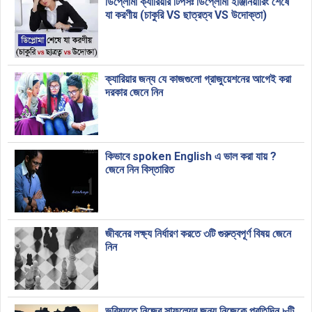
ডিপ্লোমা ক্যারিয়ার টিপসঃ ডিপ্লোমা ইঞ্জিনিয়ারিং শেষে
যা করণীয় (চাকুরি VS ছাত্রত্ব VS উদোক্তা)
ক্যারিয়ার জন্য যে কাজগুলো গ্রাজুয়েশনের আগেই করা
দরকার জেনে নিন
কিভাবে spoken English এ ভাল করা যায় ?
জেনে নিন বিস্তারিত
জীবনের লক্ষ্য নির্ধারণ করতে ৩টি গুরুত্বপূর্ণ বিষয় জেনে
নিন
ভবিষ্যতে নিজের সাফল্যের জন্য নিজেকে প্রতিদিন ৮টি