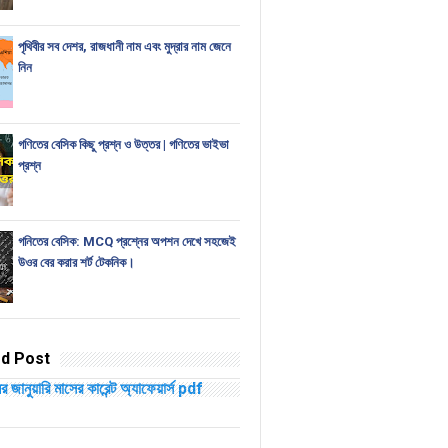
পৃথিবীর সব দেশর, রাজধানী নাম এবং মুদ্রার নাম জেনে
নিন
গণিতের বেসিক কিছু প্রশ্ন ও উত্তর | গণিতের ভাইভা
প্রশ্ন
গনিতের বেসিক: MCQ প্রশ্নের অপশন দেখে সহজেই
উওর বের করার শর্ট টেকনিক।
d Post
 জানুয়ারি মাসের কারেন্ট অ্যাফেয়ার্স pdf