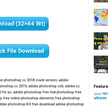
load (32×64 Bit)
ck File Download
be photoshop cc 2018 crack version, adobe
otoshop cc 2019, adobe photoshop cs6, adobe cc
Feature
or pc, adobe photoshop free trial photoshop free
২০২০ সালের
ডাউনলোড
p free online photoshop elements free photoshop
 adobe photoshop 8.0 free download adobe photoshop