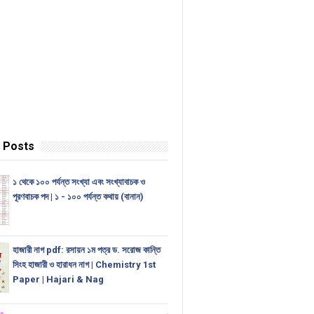
 Posts
১ থেকে ১০০ পর্যন্ত সংখ্যা এবং সংখ্যাবাচক ও
পূরণবাচক পদ | ১ - ১০০ পর্যন্ত কথায় (বানান)
হাজারী নাগ pdf: রসায়ন ১ম পত্র ড. সরোজ কান্তি
সিংহ হাজারী ও হারাধন নাগ | Chemistry 1st
Paper | Hajari & Nag