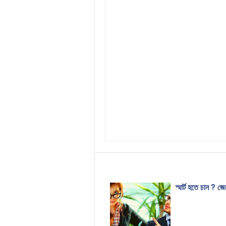
স্মার্ট হতে চান ? জ