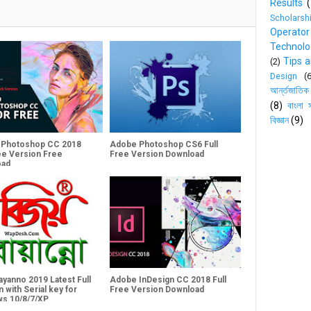
Results
Scholarsh
Operator
Technolo
Tips a
(2)
Design
(
আর্ন্তজাতিক
(8)
বাংলা স
বিজ্ঞান
(9)
 Photoshop CC 2018
Adobe Photoshop CS6 Full
ree Version Free
Free Version Download
oad
ayanno 2019 Latest Full
Adobe InDesign CC 2018 Full
 with Serial key for
Free Version Download
s 10/8/7/XP