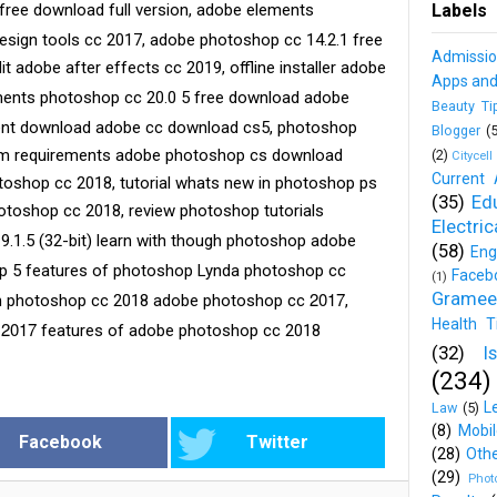
Labels
ree download full version, adobe elements
design tools cc 2017, adobe photoshop cc 14.2.1 free
Admissi
 adobe after effects cc 2019, offline installer adobe
Apps an
ents photoshop cc 20.0 5 free download adobe
Beauty Ti
rent download adobe cc download cs5, photoshop
Blogger
(5
m requirements adobe photoshop cs download
(2)
Citycell
Current 
oshop cc 2018, tutorial whats new in photoshop ps
(35)
Ed
toshop cc 2018, review photoshop tutorials
Electri
9.1.5 (32-bit) learn with though photoshop adobe
(58)
Eng
top 5 features of photoshop Lynda photoshop cc
Faceb
(1)
Gramee
2017
 in photoshop cc 2018 adobe photoshop cc
,
Health T
2017
s
features of adobe photoshop cc 2018
(32)
I
(234)
L
Law
(5)
(8)
Mobil
Facebook
Twitter
(28)
Oth
(29)
Phot