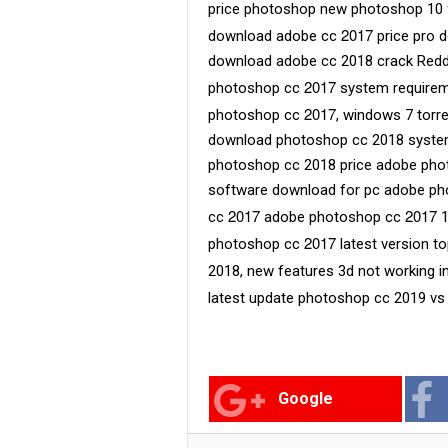
price photoshop new photoshop 10 f
2017
download adobe cc
price pro 
download adobe cc 2018 crack Reddit
2017
photoshop cc
system requirem
2017
photoshop cc
, windows 7 tor
download photoshop cc 2018 syste
photoshop cc 2018 price adobe phot
software download for pc adobe pho
2017
2017
cc
adobe photoshop cc
1
2017
photoshop cc
latest version 
2018, new features 3d not working
latest update photoshop cc 2019 v
Google