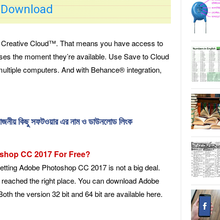
Download
f Creative Cloud™. That means you have access to
leases the moment they’re available. Use Save to Cloud
multiple computers. And with Behance® integration,
রয়োজনীয় কিছু সফটওয়ার এর নাম ও ডাউনলোড লিংক
shop CC 2017 For Free?
 getting Adobe Photoshop CC 2017 is not a big deal.
e reached the right place. You can download Adobe
th the version 32 bit and 64 bit are available here.