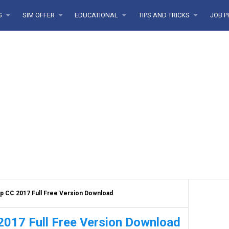
G
SIM OFFER
EDUCATIONAL
TIPS AND TRICKS
JOB P
 CC 2017 Full Free Version Download
017 Full Free Version Download