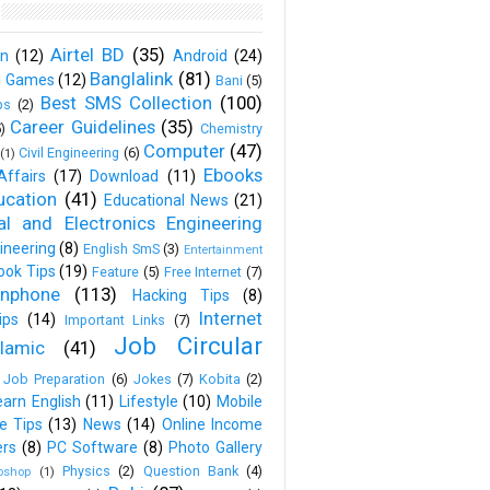
Airtel BD
(35)
on
(12)
Android
(24)
Banglalink
(81)
d Games
(12)
Bani
(5)
Best SMS Collection
(100)
ps
(2)
Career Guidelines
(35)
)
Chemistry
Computer
(47)
Civil Engineering
(6)
(1)
Ebooks
Affairs
(17)
Download
(11)
ucation
(41)
Educational News
(21)
cal and Electronics Engineering
ineering
(8)
English SmS
(3)
Entertainment
ook Tips
(19)
Feature
(5)
Free Internet
(7)
nphone
(113)
Hacking Tips
(8)
Internet
ips
(14)
Important Links
(7)
Job Circular
slamic
(41)
Job Preparation
(6)
Jokes
(7)
Kobita
(2)
earn English
(11)
Lifestyle
(10)
Mobile
e Tips
(13)
News
(14)
Online Income
ers
(8)
PC Software
(8)
Photo Gallery
Physics
(2)
Question Bank
(4)
oshop
(1)