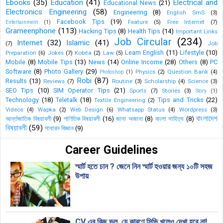
Ebooks
(35)
Education
(41)
Electrical and
Educational News
(21)
Electronics Engineering
(58)
Engineering
(8)
English SmS
(3)
Facebook Tips
(19)
Feature
(5)
Free Internet
(7)
Entertainment
(1)
Grameenphone
(113)
Hacking Tips
(8)
Health Tips
(14)
Important Links
Job Circular
(234)
Internet
(32)
Islamic
(41)
(7)
Job
Learn English
(11)
Lifestyle
(10)
Preparation
(6)
Jokes
(7)
Kobita
(2)
Law
(5)
Mobile
(8)
Mobile Tips
(13)
News
(14)
Online Income
(28)
Others
(8)
PC
Software
(8)
Photo Gallery
(29)
Physics
(2)
Question Bank
(4)
Photoshop
(1)
Robi
(87)
Results
(13)
Reviews
(7)
Routine
(3)
Scholarship
(4)
Science
(3)
SEO Tips
(10)
SIM Operator Tips
(21)
Sports
(7)
Stories
(3)
Story
(1)
Technology
(18)
Teletalk
(18)
Tips and Tricks
(22)
Textile Engineering
(2)
Videos
(4)
Wapka
(2)
Web Design
(6)
Whatsapp Status
(4)
Wordpress
(3)
বাংলাদেশ
আর্ন্তজাতিক বিষয়াবলী
(9)
গাণিতিক বিষয়াবলী
(16)
জানা অজানা
(8)
বাংলা সাহিত্য
(8)
বিষয়াবলী
(59)
সাধারন বিজ্ঞান
(9)
Career Guidelines
স্মার্ট হতে চান ? জেনে নিন স্মার্ট হওয়ার জন্য ১০টি সহজ
উপায়
CV এর কিছু ভূল, যে কারণে সিভি খুলেও দেখা হবে না!