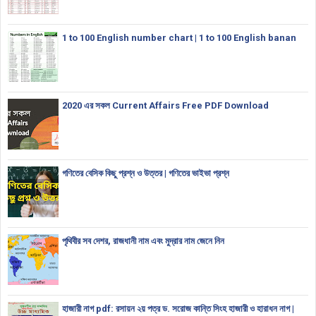
1 to 100 English number chart | 1 to 100 English banan
2020 এর সকল Current Affairs Free PDF Download
গণিতের বেসিক কিছু প্রশ্ন ও উত্তর | গণিতের ভাইভা প্রশ্ন
পৃথিবীর সব দেশর, রাজধানী নাম এবং মুদ্রার নাম জেনে নিন
হাজারী নাগ pdf: রসায়ন ২য় পত্র ড. সরোজ কান্তি সিংহ হাজারী ও হারাধন নাগ |