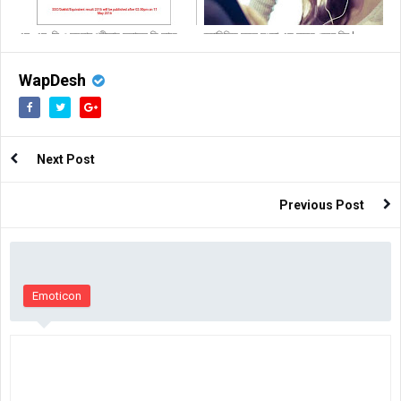
এস, এস, সি ও সমমান পরীক্ষার ফলাফল কি ভাবে
জ্যামিতিক সকল সংজ্ঞা এক নজরে জেনে নিন |
আপনার মোবাইলে SMS এ এবং অনলাইনে পাবেন
প্রাথমিক জ্যামিতি
জেনে নিন
WapDesh
Next Post
Previous Post
Emoticon