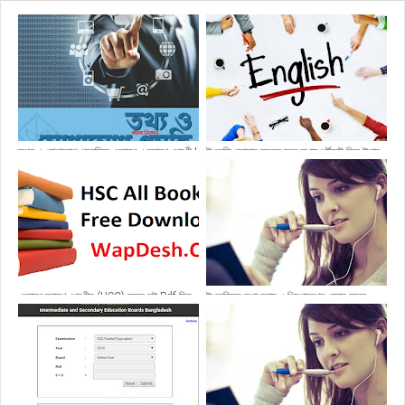
তথ্য ও যোগাযোগ প্রযুক্তি একাদশ ও দ্বাদশ শ্রেণী |
ইংরেজি গ্রামার সহজে মনে রাখার শর্টকাট কিছু উপায়
Information and Communications
Technology PDF
একাদশ দ্বাদশ শ্রেণীর (HSC) সকল বই Pdf ফ্রি
ইংরেজিতে কথা বলার ও প্রিপারেশন নেবার সহজ
ডাউনলোড করে নিন খুব সহজে
কৌশল! জেনে নিন এখনি