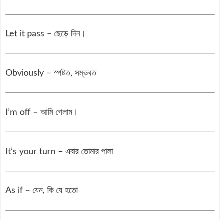
Let it pass – ছেড়ে দিন।
Obviously – স্পষ্টত, সম্ভবত
I’m off – আমি গেলাম।
It’s your turn – এবার তোমার পালা
As if – যেন, কি যে হতো